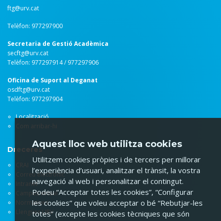
ftg@urv.cat
Telèfon: 977297900
Secretaria de Gestió Acadèmica
secftg@urv.cat
Telèfon: 977297914 / 977297906
Oficina de Suport al Deganat
osdftg@urv.cat
Telèfon: 977297904
Localització
Com arribar-hi
Aquest lloc web utilitza cookies
Dreceres
Utilitzem cookies pròpies i de tercers per millorar
CRAI
l’experiència d’usuari, analitzar el trànsit, la vostra
Correu electrònic
navegació al web i personalitzar el contingut.
Intranet
Podeu “Acceptar totes les cookies”, “Configurar
Campus virtual
les cookies” que voleu acceptar o bé “Rebutjar-les
Normatives
Llengües URV
totes” (excepte les cookies tècniques que són