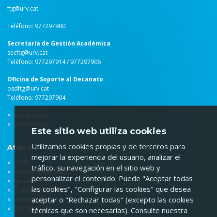
ftg@urv.cat
Teléfono: 977297900
Secretaría de Gestión Académica
secftg@urv.cat
Teléfono: 977297914 / 977297906
Oficina de Soporte al Decanato
osdftg@urv.cat
Teléfono: 977297904
Localización
Cómo llegar
Este sitio web utiliza cookies
Utilizamos cookies propias y de terceros para
Atajos
mejorar la experiencia del usuario, analizar el
CRAI
tráfico, su navegación en el sitio web y
Correo electrónico
personalizar el contenido. Puede "Aceptar todas
Intranet
las cookies", "Configurar las cookies" que desea
Campus virtual
aceptar o "Rechazar todas" (excepto las cookies
Normativas
Llengües URV
técnicas que son necesarias). Consulte nuestra