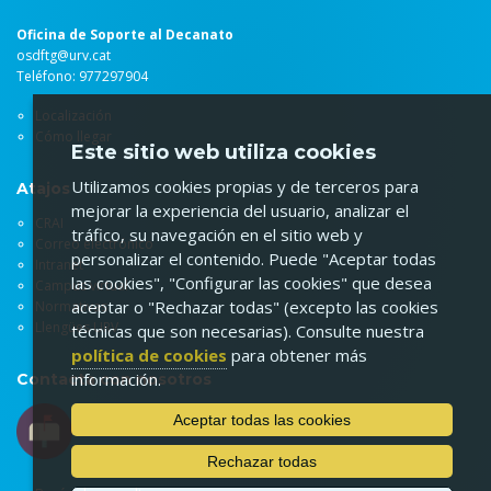
Oficina de Soporte al Decanato
osdftg@urv.cat
Teléfono: 977297904
Localización
Cómo llegar
Este sitio web utiliza cookies
Utilizamos cookies propias y de terceros para
Atajos
mejorar la experiencia del usuario, analizar el
CRAI
tráfico, su navegación en el sitio web y
Correo electrónico
personalizar el contenido. Puede "Aceptar todas
Intranet
las cookies", "Configurar las cookies" que desea
Campus virtual
aceptar o "Rechazar todas" (excepto las cookies
Normativas
Llengües URV
técnicas que son necesarias). Consulte nuestra
política de cookies
para obtener más
información.
Contacta con nosotros
Aceptar todas las cookies
Rechazar todas