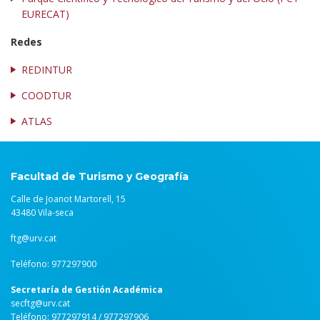
EURECAT)
Redes
REDINTUR
COODTUR
ATLAS
Facultad de Turismo y Geografía
Calle de Joanot Martorell, 15
43480 Vila-seca
ftg@urv.cat
Teléfono: 977297900
Secretaría de Gestión Académica
secftg@urv.cat
Teléfono: 977297914 / 977297906