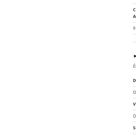
C
A
9
É
D
D
V
D
S