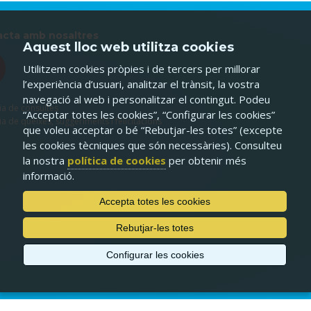
cta amb nosaltres
Aquest lloc web utilitza cookies
Utilitzem cookies pròpies i de tercers per millorar
l’experiència d’usuari, analitzar el trànsit, la vostra
navegació al web i personalitzar el contingut. Podeu
ia de consultes
“Acceptar totes les cookies”, “Configurar les cookies”
ia de queixes, suggeriments i felicitacions
que voleu acceptar o bé “Rebutjar-les totes” (excepte
les cookies tècniques que són necessàries). Consulteu
la nostra
política de cookies
per obtenir més
informació.
Accepta totes les cookies
Rebutjar-les totes
Configurar les cookies