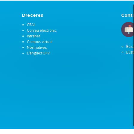
Dreceres
Conta
CRAI
Correu electrònic
Intranet
Campus virtual
Búst
Normatives
Búst
Llengües URV