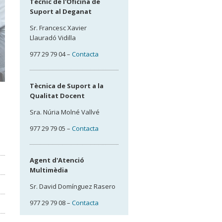
Tècnic de l'Oficina de
Suport al Deganat
Sr. Francesc Xavier
Llauradó Vidilla
977 29 79 04 –
Contacta
Tècnica de Suport a la
Qualitat Docent
Sra. Núria Molné Vallvé
977 29 79 05 –
Contacta
Agent d'Atenció
Multimèdia
Sr. David Domínguez Rasero
977 29 79 08 –
Contacta