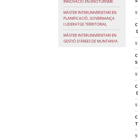
S
INNOVACIÓ EN ENOTURISME
9
MÀSTER INTERUNIVERSITARI EN
PLANIFICACIÓ, GOVERNANÇA
I LIDERATGE TERRITORIAL
C
D
MÀSTER INTERUNIVERSITARI EN
GESTIÓ D’ÀREES DE MUNTANYA
9
C
S
9
C
D
9
C
T
9