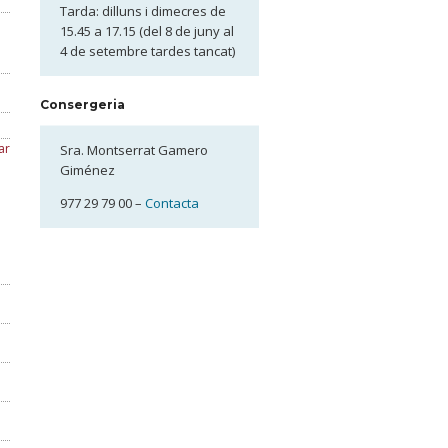
Tarda: dilluns i dimecres de
15.45 a 17.15 (del 8 de juny al
4 de setembre tardes tancat)
Consergeria
ar
Sra. Montserrat Gamero
Giménez
977 29 79 00 –
Contacta