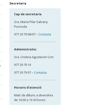
Secretaria
Cap de secretaria
Sra. Maria Pilar Salvany
Punsoda
977 29 79 06/07 –
Contacta
Administratiu
Sra. Cristina Agustench Cort
977 29 79 14
–
977 29 79 07 –
Contacta
Horaris d’atenció
Matí: de dilluns a divendres
de 10.00 a 13.30 hores