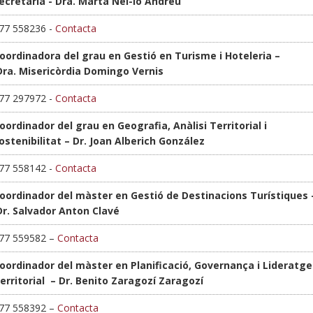
ecretària - Dra. Marta Nel-lo Andreu
77 558236 -
Contacta
oordinadora del grau en Gestió en Turisme i Hoteleria –
ra.
Misericòrdia Domingo Vernis
77 297972 -
Contacta
oordinador del grau en Geografia, Anàlisi Territorial i
ostenibilitat – Dr.
Joan Alberich González
77 558142 -
Contacta
oordinador del màster en Gestió de Destinacions Turístiques 
r.
Salvador Anton Clavé
77 559582 –
Contacta
oordinador del màster en Planificació, Governança i Lideratge
erritorial – Dr. Benito Zaragozí Zaragozí
77 558392 –
Contacta