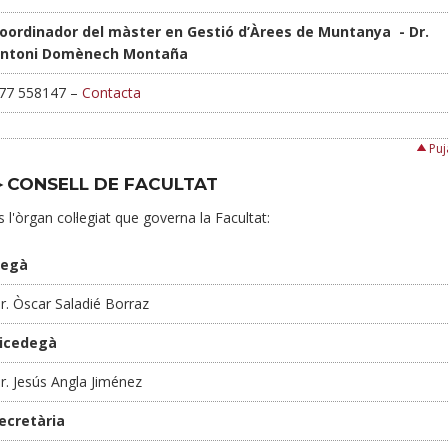
oordinador del màster en Gestió d’Àrees de Muntanya - Dr.
ntoni Domènech Montaña
77 558147 –
Contacta
Puj
►CONSELL DE FACULTAT
s l'òrgan col·legiat que governa la Facultat:
egà
r. Òscar Saladié Borraz
icedegà
r. Jesús Angla Jiménez
ecretària