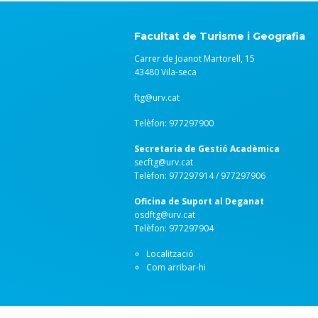
Facultat de Turisme i Geografia
Carrer de Joanot Martorell, 15
43480 Vila-seca
ftg@urv.cat
Telèfon: 977297900
Secretaria de Gestió Acadèmica
secftg@urv.cat
Telèfon: 977297914 / 977297906
Oficina de Suport al Deganat
osdftg@urv.cat
Telèfon: 977297904
Localització
Com arribar-hi