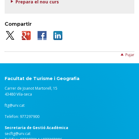
Prepara el nou curs
Compartir
Pujar
Facultat de Turisme i Geografia
Carrer de Joanot Martorell, 15
43480 Vila-seca
ftg@urv.cat
Telèfon: 977297900
Secretaria de Gestió Acadèmica
secftg@urv.cat