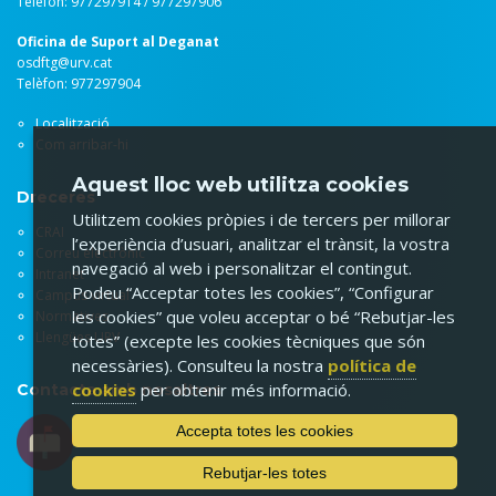
Telèfon: 977297914 / 977297906
Oficina de Suport al Deganat
osdftg@urv.cat
Telèfon: 977297904
Localització
Com arribar-hi
Aquest lloc web utilitza cookies
Dreceres
Utilitzem cookies pròpies i de tercers per millorar
CRAI
l’experiència d’usuari, analitzar el trànsit, la vostra
Correu electrònic
navegació al web i personalitzar el contingut.
Intranet
Podeu “Acceptar totes les cookies”, “Configurar
Campus virtual
les cookies” que voleu acceptar o bé “Rebutjar-les
Normatives
Llengües URV
totes” (excepte les cookies tècniques que són
necessàries). Consulteu la nostra
política de
cookies
per obtenir més informació.
Contacta amb nosaltres
Accepta totes les cookies
Rebutjar-les totes